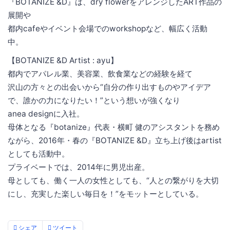
『BOTANIZE &D』は、dry flowerをアレンジしたART作品の
展開や
都内cafeやイベント会場でのworkshopなど、幅広く活動
中。
【BOTANIZE &D Artist : ayu】
都内でアパレル業、美容業、飲食業などの経験を経て
沢山の方々との出会いから“自分の作り出すものやアイデア
で、誰かの力になりたい！”という想いが強くなり
anea designに入社。
母体となる『botanize』代表・横町 健のアシスタントを務め
ながら、2016年・春の『BOTANIZE &D』立ち上げ後はartist
としても活動中。
プライベートでは、2014年に男児出産。
母としても、働く一人の女性としても、“人との繋がりを大切
にし、充実した楽しい毎日を！”をモットーとしている。
シェア
ツイート