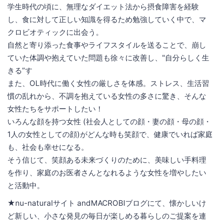
学生時代の頃に、無理なダイエット法から摂食障害を経験
し、食に対して正しい知識を得るため勉強していく中で、マ
クロビオティックに出会う。
自然と寄り添った食事やライフスタイルを送ることで、崩し
ていた体調や抱えていた問題も徐々に改善し、"自分らしく生
きる”す
また、OL時代に働く女性の厳しさを体感。ストレス、生活習
慣の乱れから、不調を抱えている女性の多さに驚き、そんな
女性たちをサポートしたい！
いろんな顔を持つ女性 (社会人としての顔・妻の顔・母の顔・
1人の女性としての顔)がどんな時も笑顔で、健康でいれば家庭
も、社会も幸せになる。
そう信じて、笑顔ある未来づくりのために、美味しい手料理
を作り、家庭のお医者さんとなれるような女性を増やしたい
と活動中。
★nu-naturalサイト andMACROBIブログにて、懐かしいけ
ど新しい、小さな発見の毎日が楽しめる暮らしのご提案を連